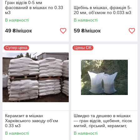
Гран відсів 0-5 мм
фасований в мішках по 0.33
Щебінь в мішках, фракція 5-
м3
20 мм, об'ємом по 0.033 м3
В наявності
В наявності
49
59
₴/мішок
₴/мішок
Супер цена
Цены ОК
Керамзит в мішках
Швидко та дешево в мішках
Харківського заводу об'єм
— гран відсів, щебеня, пісок
0.33 м3
митий, гірський, керамзит,
цемент м-400, м-500.
В наявності
В наявності