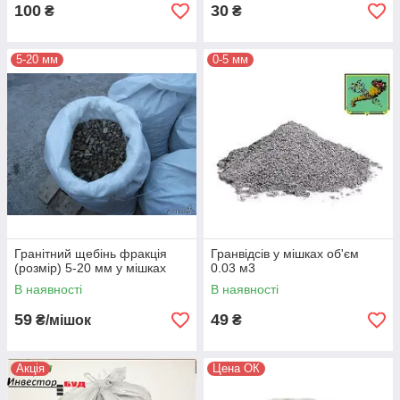
100
30
₴
₴
5-20 мм
0-5 мм
Гранітний щебінь фракція
Гранвідсів у мішках об'єм
(розмір) 5-20 мм у мішках
0.03 м3
В наявності
В наявності
59
49
₴/мішок
₴
Акція
Цена ОК