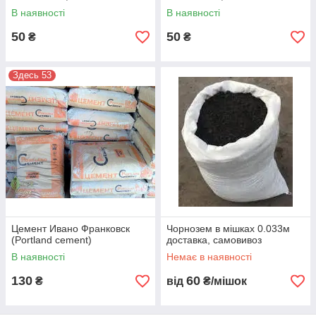
В наявності
В наявності
50
50
₴
₴
Здесь 53
Цемент Ивано Франковск
Чорнозем в мішках 0.033м
(Portland cement)
доставка, самовивоз
В наявності
Немає в наявності
130
60
₴
від
₴/мішок