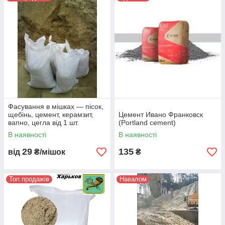
Фасування в мішках — пісок,
щебінь, цемент, керамзит,
Цемент Ивано Франковск
вапно, цегла від 1 шт.
(Portland cement)
В наявності
В наявності
29
135
від
₴/мішок
₴
Топ продажів
Навалом