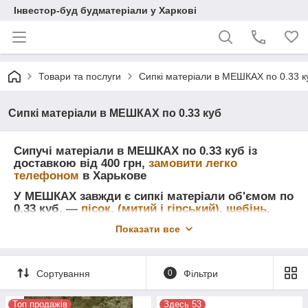
Інвестор-буд будматеріали у Харкові
Товари та послуги
Сипкі матеріали в МЕШКАХ по 0.33 к
Сипкі матеріали в МЕШКАХ по 0.33 куб
Сипучі матеріали в МЕШКАХ по 0.33 куб із
доставкою від 400 грн,
замовити легко
телефоном
в Харькове
У МЕШКАХ завжди є сипкі матеріали об'ємом по
0.33 куб. ―
пісок, (митий і
гірський)
,
щебінь
,
керамзит
,
цемент
, вапно, гран-відсів,
сухі суміші
Показати все
Кнауф і гіпсокартон із профелями
Сортування
0
Фільтри
Топ продажів
Здесь 53