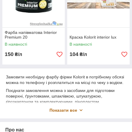
Фарба напівматова Interior
Premium 20
Краска Kolorit interior lux
В наявності
В наявності
150
104
₴/л
₴/л
Замовити необхідну фарбу фірми Kolorit в потрібному обсязі
можна по телефону і розплатиться на місці по чеку з водієм.
Поєднати замовлення можна з засобами для підготовки
поверхні, ґрунтовками, шпаклівкою, штукатуркою,
гіпсокартоном та комплектуючими, пінопластом,
полистеролом і необхідними клеями для цього.
Показати все
Kolorit ― це відмінна якість за доступною ціною в Харкові від
Інвестор лад
Про нас