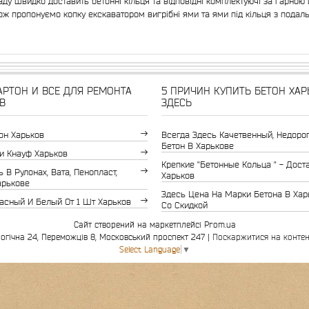
аду швидко доставить бетонні кільця та відповідні комплектуючі за гарною 
ож пропонуємо копку екскаватором вигрібні ями та ями під кільця з пода
РТОН И ВСЕ ДЛЯ РЕМОНТА
5 ПРИЧИН КУПИТЬ БЕТОН ХАР
В
ЗДЕСЬ
он Харьков
Всегда Здесь Качетвенный, Недоро
Бетон В Харькове
и Кнауф Харьков
Крепкие "бетонные Кольца " - Дост
 В Рулонах, Вата, Пенопласт,
Харьков
арькове
Здесь Цена На Марки Бетона В Хар
асный И Белый От 1 Шт Харьков
Со Скидкой
Сайт створений на маркетплейсі
Prom.ua
Інвестор-буд Харків, вул. Біологічна 24, Переможців 8, Московський проспект 247 |
Поскаржитися на контен
Select Language
▼