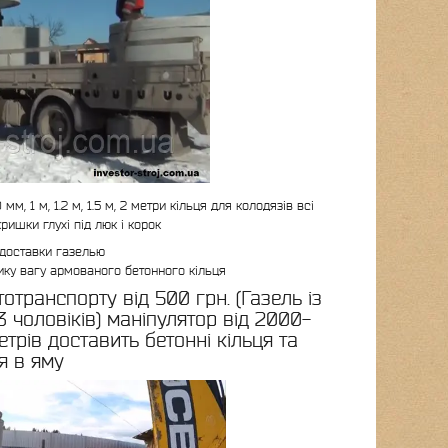
м, 1 м, 1.2 м, 1.5 м, 2 метри кільця для колодязів всі
ришки глухі під люк і корок
 доставки газелью
ику вагу армованого бетонного кільця
транспорту від 500 грн. (Газель із
 чоловіків) маніпулятор від 2000-
етрів доставить бетонні кільця та
я в яму