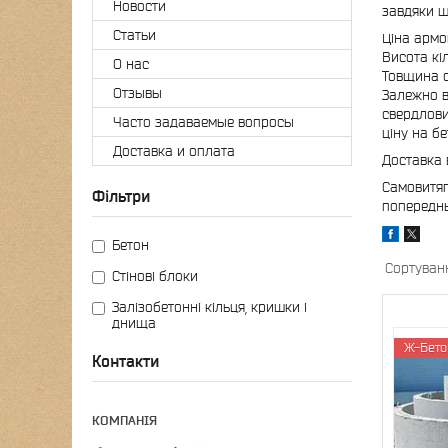
Новости
завдяки ш
Статьи
Ціна армов
Висота кіл
О нас
Товщина с
Отзывы
Залежно в
свердлови
Часто задаваемые вопросы
ціну на бе
Доставка и оплата
Доставка 
Самовитяг
Фільтри
попереднь
Бетон
Стінові блоки
Залізобетонні кільця, кришки і
днища
Ж-Бето
Контакти