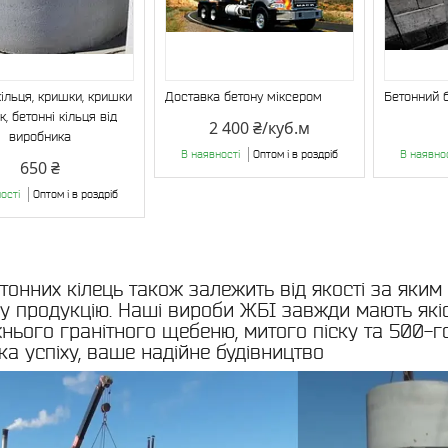
кільця, кришки, кришки
Доставка бетону міксером
Бетонний 
к, бетонні кільця від
2 400 ₴/куб.м
виробника
В наявності
Оптом і в роздріб
В наявно
650 ₴
ості
Оптом і в роздріб
етонних кілець також залежить від якості за яки
у продукцію. Наші вироби ЖБІ завжди мають якіс
нього гранітного щебеню, митого піску та 500-г
ка успіху, ваше надійне будівництво