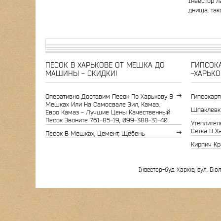
Інвестор л
днища, так
ПЕСОК В ХАРЬКОВЕ ОТ МЕШКА ДО
ГИПСОКА
МАШИНЫ - СКИДКИ!
-ХАРЬКО
Оперативно Доставим Песок По Харькову В
Гипсокарт
Мешках Или На Самосвале Зил, Камаз,
Шпаклевк
Евро Камаз - Лучшие Цены Качественный
Песок Звоните 761-85-19, 099-388-31-40.
Утеплитель
Сетка В Х
Песок В Мешках, Цемент, Щебень
Кирпич Кр