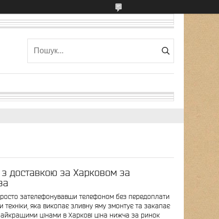
у з доставкою за Харковом за
ва
 просто зателефонувавши телефоном без передоплати
 техніки, яка викопає зливну яму змонтує та закапає
а найкращими цінами в Харкові ціна нижча за ринок