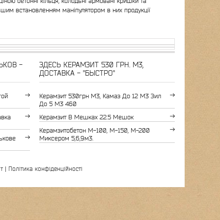
ціною бетонні кільця, колодьні армовані кришки та
льшим встановленням маніпулятором в них продукції
ЬКОВ -
ЗДЕСЬ КЕРАМЗИТ 530 ГРН. М3,
ДОСТАВКА - "БЫСТРО"
гой
Керамзит 530грн М3, Камаз До 12 М3 Зил
До 5 М3 460
авка
Керамзит В Мешках 22.5 Мешок
Керамзитобетон М-100, М-150, М-200
ькове
Миксером 5,6,9м3.
т
|
Політика конфіденційності