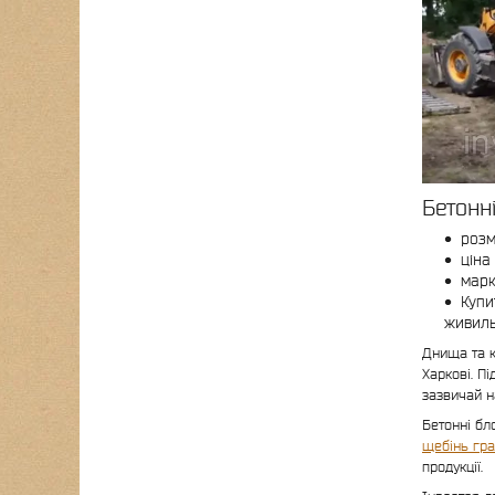
Бетонн
розм
ціна
марк
Купи
живиль
Днища та к
Харкові. П
зазвичай н
Бетонні бл
щебінь гра
продукції.