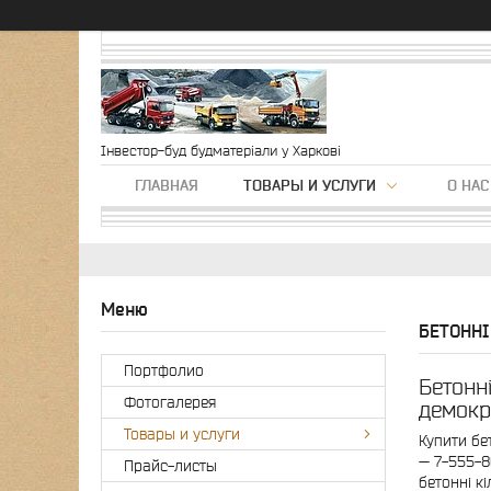
Інвестор-буд будматеріали у Харкові
ГЛАВНАЯ
ТОВАРЫ И УСЛУГИ
О НАС
БЕТОННІ
Портфолио
Бетонн
Фотогалерея
демокр
Товары и услуги
Купити бе
— 7-555-8
Прайс-листы
бетонні к