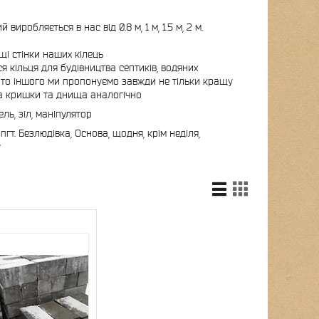
иробляється в нас від 0.8 м, 1 м, 1.5 м, 2 м.
щі стінки наших кілець
я кільця для будівництва септиків, водяних
гато іншого ми пропонуємо завжди не тільки кращу
а на кришки та днища аналогічно
ль, зіл, маніпулятор
гт. Безлюдівка, Основа, щодня, крім неділя,
у