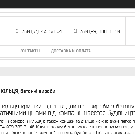
+380 (57) 755-58-64
+380 (99) 388-31-40
КОНТАКТЫ
ДОСТАВКА И ОПЛАТА
 КІЛЬЦЯ, бетонні вироби
і кільця кришки під люк, днища і вироби з бетон
атичними цінами від компанії Інвестор будівницт
тонні армовані кільця, а також кришки та днища можна дуже легко
64, 099-388-31-40. Крім продажу бетонних кілець пропонуємо послуги
ільця. Тільки в нашій компанії Інвестор буд бетонні кільця завжди з