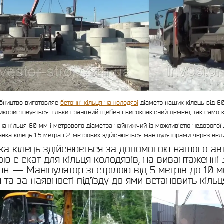
бництво виготовляє
бетонні кільця на колодязі
діаметр наших кілець від 80 м
икористовується тільки гранітний щебен і високоякісний цемент, так само к
 на кільця 80 мм і метрового діаметра найнижчий із можливістю недорогої
авка кілець 1.5 метра і 2-метрових здійснюється маніпуляторами через вел
ка кілець здійснюється за допомогою нашого авто
ю є скат для кільця колодязів, на вивантаженні 3
н. ― Маніпулятор зі стрілою від 5 метрів до 10 м
та за наявності під'їзду до ями встановить кільц