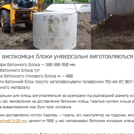
і високоміцні блоки універсальні виготовляються
іри бетонного блока — 180-180-360 мм.
 бетонного блока тут
а бетонного стінового блока м — 400
ти бетонний блок просто зателефонувати телефоном 761-44-87, 067-
ного матеріалу.
ришки для кілець виготовляються за розмірами під відповідний діаметр кі
ід час замовлення на доставляння бетонних кілець газелью куплені кільц
а вивантаження має бути троє чоловіків
оки доставляємо містом Харкову — газель, зіл, маніпулятор на піддонах, як
нітний 5-20 мм
, цемент м-500, у нас наповнювачі бетонних колодних кілец