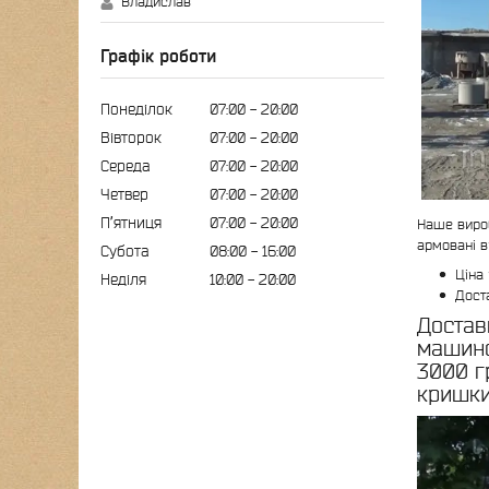
Владислав
Графік роботи
Понеділок
07:00
20:00
Вівторок
07:00
20:00
Середа
07:00
20:00
Четвер
07:00
20:00
Пʼятниця
07:00
20:00
Наше виро
армовані в
Субота
08:00
16:00
Ціна
Неділя
10:00
20:00
Дост
Достав
машино
3000 гр
кришки 