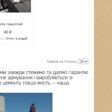
блок повнотілий
40 ₴
сті
Оптом і в роздріб
м ми завжди стежимо та даємо гарантію
не армування і виробляється зі
о цементу. Наша якість — наша