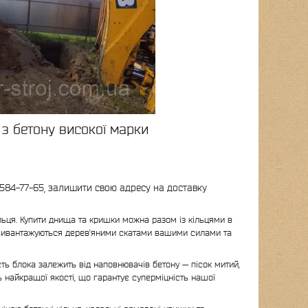
 з бетону високої марки
584-77-65, залишити свою адресу на доставку
льця. Купити днища та кришки можна разом із кільцями в
я вивантажуються дерев'яними скатами вашими силами та
ість блока залежить від наповнювачів бетону — пісок митий,
ь найкращої якості, що гарантує суперміцність нашої