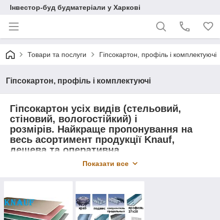
Інвестор-буд будматеріали у Харкові
Товари та послуги
Гіпсокартон, профіль і комплектуючі
Гіпсокартон, профіль і комплектуючі
Гіпсокартон усіх видів (стельовий,
стіновий, вологостійкий) і
розмірів. Найкраще пропонування на
весь асортимент продукції Knauf,
дешева та оперативна
доставка найкраща ціна на гіпсокартон в
Показати все
Харкові тільки в нас — компанія
Інсектор стрункої будови.
Профіль оцинкований і багато інших комплектуючих для
гіпсокартону від компанії Інвестор стрункий в Харькове.