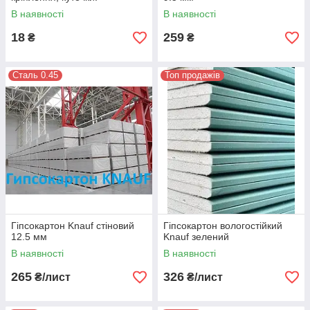
В наявності
В наявності
18
259
₴
₴
Сталь 0.45
Топ продажів
Гіпсокартон Knauf стіновий
Гіпсокартон вологостійкий
12.5 мм
Knauf зелений
В наявності
В наявності
265
326
₴/лист
₴/лист