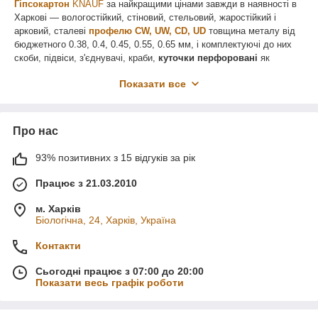
Гіпсокартон
KNAUF
за найкращими цінами завжди в наявності в
Харкові — вологостійкий, стіновий, стельовий, жаростійкий і
арковий, сталеві
профелю
CW, UW, СD, UD
товщина металу від
бюджетного 0.38, 0.4, 0.45, 0.55, 0.65 мм, і комплектуючі до них
скоби, підвіси, з'єднувачі, краби,
куточки перфоровані
як
неіржавка сталь, так і пластик,
маяки
6 мм і 10 мм 2.5 м — 3
Показати все
метри,
кріплення
― саморіз для металу, дерева, ТДН (кріпеж
для підвісів у бетонні плити), швидкий монтаж, а також
наповнювач
вата базальтова та скло волоконна
для тепло-
шумоізоляції, все легко купити гіпсокартон із доставкою від
Про нас
Інвестор стрункий за цінами виробника.
93% позитивних з 15 відгуків за рік
Працює з 21.03.2010
м. Харків
Біологічна, 24, Харків, Україна
Контакти
Сьогодні працює з 07:00 до 20:00
Показати весь графік роботи