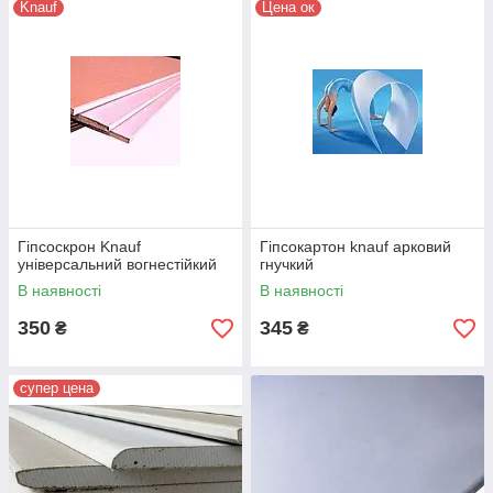
Knauf
Цена ок
Гіпсоскрон Knauf
Гіпсокартон knauf арковий
універсальний вогнестійкий
гнучкий
В наявності
В наявності
350
345
₴
₴
супер цена