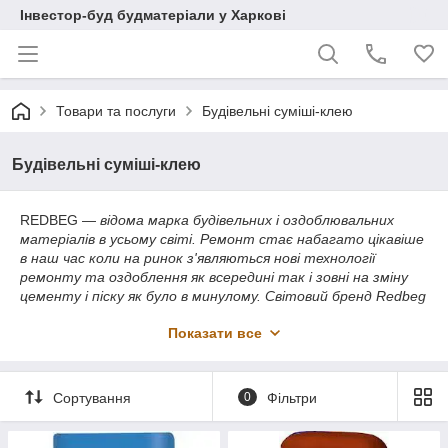
Інвестор-буд будматеріали у Харкові
Товари та послуги
Будівельні суміші-клею
Будівельні суміші-клею
REDBEG ―
відома марка будівельних і оздоблювальних
матеріалів в усьому світі. Ремонт стає набагато цікавіше
в наш час коли на ринок з'являються нові технології
ремонту та оздоблення як всередині так і зовні на зміну
цементу і піску як було в минулому. Світовий бренд Redbeg
лідер оздоблювальних матеріалів тепер в Україні.
Показати все
Виробництво сухих будівельних сумішей налагоджене в
місті Дніпропетровськ і надалі Redbeg буде проводиться і
місті Харкові
Сортування
0
Фільтри