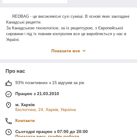
REDBAG - це високоякісні сухі суміші. В основі яких закладені
Канадські рецепти.
За Канадською технологією, за їх рецептурою, з Європейської
сировини і під їх повним контролем все це виробляється у нас в
Україні.
Торговельна марка отримала відгуки від клієнтів - відмінна
Показати все
пластичність, лягають як масло, адгезія високо класна, плюс
збільшений час живучості. Суміші виробляються і продаються в
Україні 2 роки - рекламацій немає.
Це якісні біс проблемні суміші для надійного результату.
Про нас
Компанія інвестор лад прямої дилер канадської фірми
93% позитивних з 15 відгуків за рік
виробника редбег, яка спеціалізується на новітніх розробках клею,
шпаклівок та штукатурок має не тільки європейська якість але і
Працює з 21.03.2010
низьку ціну на клей і будь-який матеріал цього виробника.
Продукція Redbeg на основі полімерів розроблено за
м. Харків
євро стандартам якості та екології відповідає всім будівельним
Біологічна, 24, Харків, Україна
нормам українського будівельного і оздоблювального напрямку.
Контакти
Купить клей для пенопласта или заказать доставку
материала с оплатой на месте очень просто и удобно с компанией
Сьогодні працює з 07:00 до 20:00
Инвестор строй Сыпучие и отделочные материалы Redbeg купить
Показати весь графік роботи