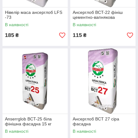
Нівелір маса ансерглоб LFS
Ансерглоб BCT-22 фініш
-73
цементно-вапнякова
В наявності
В наявності
185
115
₴
₴
Anserrglob BCT-25 біла
Ансерглоб BCT 27 сіра
фінішна фасадна 15 кг
фасадна
В наявності
В наявності