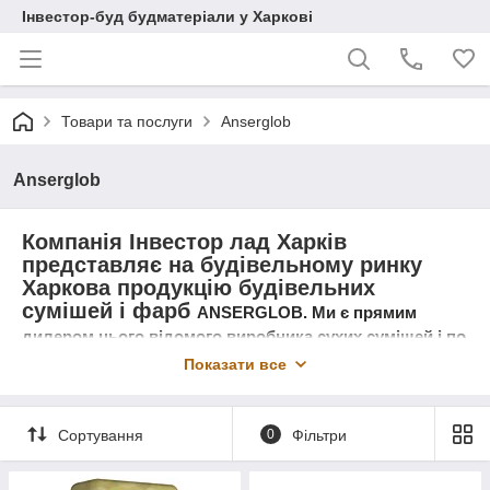
Інвестор-буд будматеріали у Харкові
Товари та послуги
Anserglob
Anserglob
Компанія Інвестор лад Харків
представляє на будівельному ринку
Харкова продукцію будівельних
сумішей і фарб
ANSERGLOB. Ми є прямим
дилером цього відомого виробника сухих сумішей і по
цьому ціна на
ANSERGLOB у нас завжди низька,
Показати все
продукція цієї марки завжди свіжа, швидка доставка,
при необхідності підйом будь-яких строиматериалов
на поверхи.
Сортування
0
Фільтри