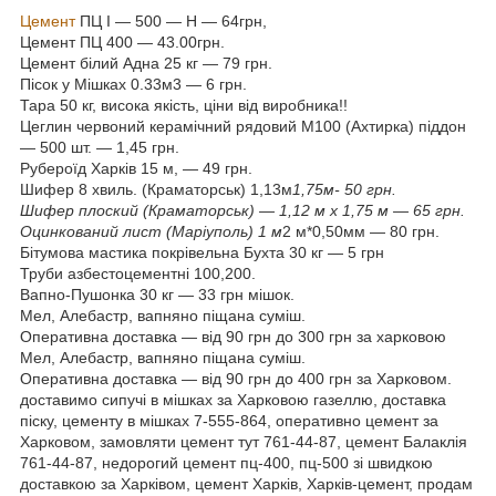
Цемент
ПЦ I — 500 — Н — 64грн,
Цемент ПЦ 400 — 43.00грн.
Цемент білий Адна 25 кг — 79 грн.
Пісок у Мішках 0.33м3 — 6 грн.
Тара 50 кг, висока якість, ціни від виробника!!
Цеглин червоний керамічний рядовий М100 (Ахтирка) піддон
— 500 шт. — 1,45 грн.
Рубероїд Харків 15 м, — 49 грн.
Шифер 8 хвиль. (Краматорськ) 1,13м
1,75м- 50 грн.
Шифер плоский (Краматорськ) — 1,12 м х 1,75 м — 65 грн.
Оцинкований лист (Маріуполь) 1 м
2 м*0,50мм — 80 грн.
Бітумова мастика покрівельна Бухта 30 кг — 5 грн
Труби азбестоцементні 100,200.
Вапно-Пушонка 30 кг — 33 грн мішок.
Мел, Алебастр, вапняно піщана суміш.
Оперативна доставка — від 90 грн до 300 грн за харковою
Мел, Алебастр, вапняно піщана суміш.
Оперативна доставка — від 90 грн до 400 грн за Харковом.
доставимо сипучі в мішках за Харковою газеллю, доставка
піску, цементу в мішках 7-555-864, оперативно цемент за
Харковом, замовляти цемент тут 761-44-87, цемент Балаклія
761-44-87, недорогий цемент пц-400, пц-500 зі швидкою
доставкою за Харківом, цемент Харків, Харків-цемент, продам