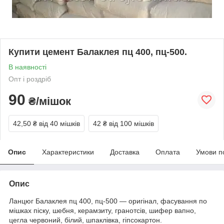
Купити цемент Балаклея пц 400, пц-500.
В наявності
Опт і роздріб
90
₴/мішок
42,50 ₴
від 40 мішків
42 ₴
від 100 мішків
Опис
Характеристики
Доставка
Оплата
Умови п
Опис
Ланцюг Балаклея пц 400, пц-500 — оригінал, фасування по
мішках піску, шебня, керамзиту, гранотсів, шифер вапно,
цегла червоний, білий, шпаклівка, гіпсокартон.