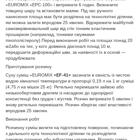
«EUROMIX «EРС-100» і витримати 6 годин. Визначити
товщину шару та встановити маяки. Під час ручного
нанесення площа має бути розділена на технологічні ділянки,
які можна залити впродовж 25 хвилин. Відокремити майбутній
самовирівнювальний шар від стін тонким еластичним
прошарком (наприклад, тонкими смужками
пінополістиролу).Перед виконання робіт на площах понад 20
м
2
або на тих, у кого довжина діагоналі понад 10 м,
передушити деформаційні шви, за наявності їх в основі —
продублювати.
Приготування розчину
Суху суміш «EUROMIX
«EF-41»
засинати в ємність із чистою
водою кімнатної температури в пропорції 0,19 л на 1 кг суміші
(4,75 л на мішок 25 кг). Ретельно перемішати зайвою або
низькообертовим дрилем із насадкою до однорідної
консистенції без грудок і згустків. Розчин витримати 5 хвилин і
знову ретельно перемішати. Розчин зберігає свої властивості
впродовж 25 хвилин.
Виконання робіт
Розчинну суміш вилити на підготовлену поверхню, починаючи
з дальнього кута технологічної ділянки та розподілити
гумовою планкою або зубчастим шпателем. Розлиту суміш