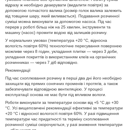
відразу ж необхідно деаерувати (видалити повітря) за
допомогою голчастого валика (розмір голок валика залежить
від товщини шару, який виливається). Подавання розчинної
суміші можна виконувати за допомогою насоса. Під час
перерв у роботі більш ніж на 25 хвилин, інструменти та
машину (насос) промити водою від залишків розчину.
У нормальних умовах (температура +20 °C, відносна
вологість повітря 60%) технологічне пересування поверхнею
можливе через 8 годин, укладання плитки — через 3 доби,
укладання покриттів із використанням клеїв на органічних
розчинниках — через 7 діб відповідно.
Рекомендації
Під час схоплювання розчину в перші два дні його необхідно
захищати від прямих сонячних променів і протягів, а також
забезпечувати відповідною вентиляцією. У процесі
експлуатації основа не має бути під впливом вологи.
Роботи виконувати за температури основи від +5 °C до +30
°C. Усі вищепозичені рекомендації ефективні за температури
+20 °C і відносної вологості повітря 60%. У разі підвищення
температури час придатності та терміну схоплювання
розчинної суміші скорочуються, у разі зниження температури
— збільшуються.