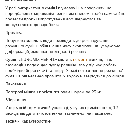
У разі використання суміші в умовах і на поверхнях, не
передбачених справжнім технічним описом, треба самостійно
провести пробні випробування або звернутися за
консультацією до виробника.
Примітка
Побуткова кількість води призводить до розшарування
розчинної суміші, збільшення часу схоплювання, усадкових
деформацій, зменшення міцності розчину.
Суміш «EUROMIX
«EF-41»
містить
цемент
, який під час
взаємодії з водою дає лужну реакцію, тому під час роботи
необхідно берегти очі та шкіру. У разі потрапляння розчинної
суміші в очі негайно промити їх водою й звернутися до лікаря.
Паковання
Паперові мішки з поліетиленовим шаром по 25 кг.
Зберігання
У фірмовій герметичній упаковці, у сухих приміщеннях, 12
місяців від дати виготовлення, зазначеної на пакованні.
Технічні характеристики