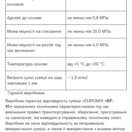
основою
Адгезія до основи
не менш ніж 0,8 МПа
Межа міцності на стискання
не менш ніж 20,0 МПа
Межа міцності на розтяг під
не менш ніж 4,0 МПа
час вигинання
Температура основи
від +5 °C до +30 °C
Витрата сухої суміші на шар
~ 1,8 кг/м
2
завтовшки 1 мм
Гарантії виробника
Виробник гарантує відповідність суміші «EUROMIX
«EF-
41»
зазначених технічними характеристиками під час
виконання правил транспортування, зберігання, приготування
та нанесення, які наведені в справжньому технічному описі.
Виробник не несе відповідальність за неправильне
використання суміші, а також її використання з іншими метою