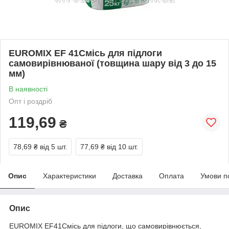
EUROMIX EF 41Смісь для підлоги
самовирівнюваної (товщина шару від 3 до 15
мм)
В наявності
Опт і роздріб
119,69
₴
78,69 ₴
від 5 шт.
77,69 ₴
від 10 шт.
Опис
Характеристики
Доставка
Оплата
Умови п
Опис
EUROMIX EF41Смісь для підлоги, що самовирівнюється,