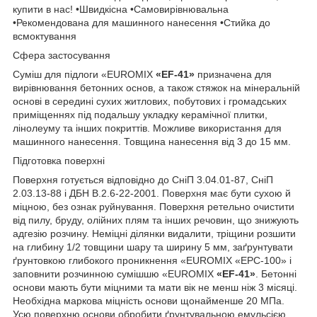
купити в нас! •Швидкісна •Самовирівнювальна
•Рекомендована для машинного нанесення •Стийка до
всмоктування
Сфера застосування
Суміш для підлоги «EUROMIX
«EF-41»
призначена для
вирівнювання бетонних основ, а також стяжок на мінеральній
основі в середині сухих житлових, побутових і громадських
приміщеннях під подальшу укладку керамічної плитки,
лінолеуму та інших покриттів. Можливе використання для
машинного нанесення. Товщина нанесення від 3 до 15 мм.
Підготовка поверхні
Поверхня готується відповідно до СніП 3.04.01-87, СніП
2.03.13-88 і ДБН В.2.6-22-2001. Поверхня має бути сухою й
міцною, без ознак руйнування. Поверхня ретельно очистити
від пилу, бруду, олійних плям та інших речовин, що знижують
адгезію розчину. Неміцні ділянки видалити, тріщини розшити
на глибину 1/2 товщини шару та ширину 5 мм, заґрунтувати
ґрунтовкою глибокого проникнення «EUROMIX «EPC-100» і
заповнити розчинною сумішшю «EUROMIX
«EF-41»
. Бетонні
основи мають бути міцними та мати вік не менш ніж 3 місяці.
Необхідна маркова міцність основи щонайменше 20 МПа.
Усю поверхню основи обробити ґрунтувальною емульсією