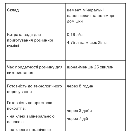
Склад
цемент, мінеральні
наповнювачі та полімерні
домішки
Витрата води для
0,19 л/кг
приготування розчинної
4,75 л на мішок 25 кг
суміші
Час придатності розчину для
щонайменше 25 хвилин
використання
Готовність до технологічного
через 8 годин
пересування
Готовність до пристрою
покриттів:
через 3 доби
- на клею з мінеральною
через 7 діб
основою
- на клею з органічною