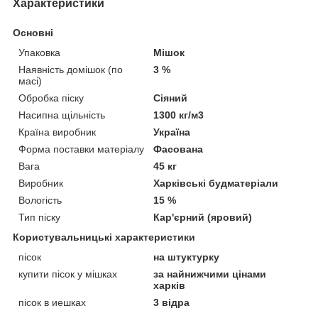
Характеристики
Основні
Упаковка
Мішок
Наявність домішок (по
3 %
масі)
Обробка піску
Сіяний
Насипна щільність
1300 кг/м3
Країна виробник
Україна
Форма поставки матеріалу
Фасована
Вага
45 кг
Виробник
Харківські будматеріали
Вологість
15 %
Тип піску
Кар'єрний (яровий)
Користувальницькі характеристики
пісок
на штуктурку
купити пісок у мішках
за найнижчими цінами
харків
пісок в иешках
3 відра