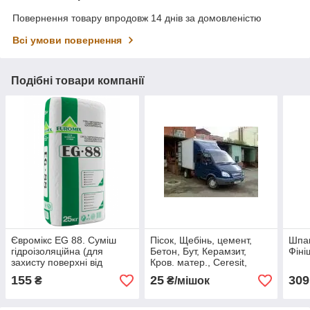
Повернення товару впродовж 14 днів за домовленістю
Всі умови повернення
Подібні товари компанії
Євромікс EG 88. Суміш
Пісок, Щебінь, цемент,
Шпак
гідроізоляційна (для
Бетон, Бут, Керамзит,
Фініш
захисту поверхні від
Кров. матер., Ceresit,
вологи)
Мармур. кріц., гранотсів.
155
25
309
₴
₴/мішок