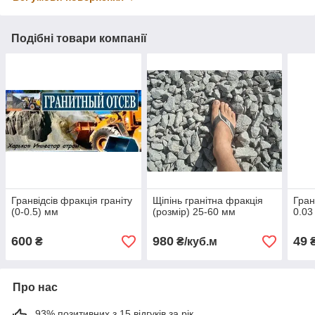
Подібні товари компанії
Гранвідсів фракція граніту
Щіпінь гранітна фракція
Гран
(0-0.5) мм
(розмір) 25-60 мм
0.03
600
980
49
₴
₴/куб.м
Про нас
93% позитивних з 15 відгуків за рік