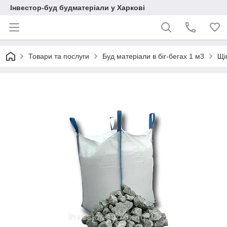
Інвестор-буд будматеріали у Харкові
Товари та послуги
Буд матеріали в біг-бегах 1 м3
Щі