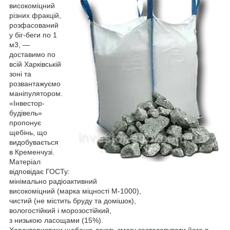
високоміцний
різних фракцій,
розфасований
у біг-беги по 1
м3, —
доставимо по
всій Харківській
зоні та
розвантажуємо
маніпулятором.
«Інвестор-
будівель»
пропонує
щебінь, що
видобувається
в Кременчузі.
Матеріал
відповідає ГОСТу:
мінімально радіоактивний
високоміцний (марка міцності М-1000),
чистий (не містить бруду та домішок),
вологостійкий і морозостійкий,
з низькою ласощами (15%).
Характеристики щебеню дають змогу застосовувати його в