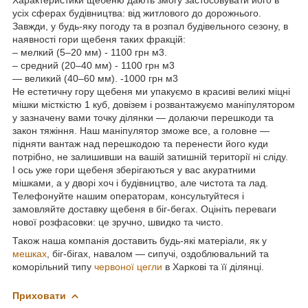
усіх сферах будівництва: від житлового до дорожнього.
Завжди, у будь-яку погоду та в розпал будівельного сезону, в
наявності гори щебеня таких фракцій:
– мелкий (5–20 мм) - 1100 грн м3.
– средний (20–40 мм) - 1100 грн м3
— великий (40–60 мм). -1000 грн м3
Не естетичну гору щебеня ми упакуємо в красиві великі міцні
мішки місткістю 1 куб, довізем і розвантажуємо маніпулятором
у зазначену вами точку ділянки — долаючи перешкоди та
закон тяжіння. Наш маніпулятор зможе все, а головне —
підняти вантаж над перешкодою та перенести його куди
потрібно, не залишивши на вашій затишній території ні сліду.
І ось уже гори щебеня зберігаються у вас акуратними
мішками, а у дворі хоч і будівництво, але чистота та лад.
Телефонуйте нашим операторам, консультуйтеся і
замовляйте доставку щебеня в біг-бегах. Оцініть переваги
нової розфасовки: це зручно, швидко та чисто.
Також наша компанія доставить будь-які матеріали, як у
мешках
, біг-бігах, навалом — сипучі, оздоблювальний та
коморільний типу
червоної цегли
в Харкові та її ділянці.
Приховати