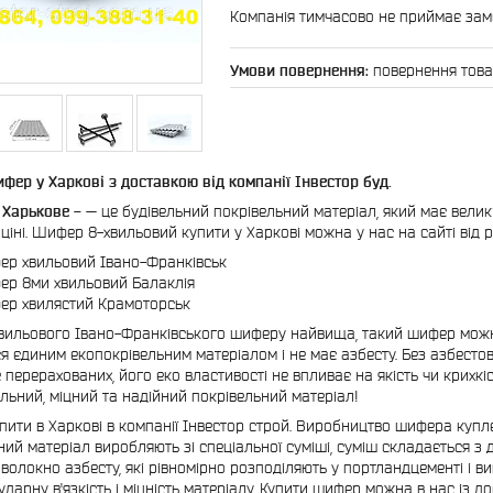
Компанія тимчасово не приймає за
повернення това
фер у Харкові з доставкою від компанії Інвестор буд.
Харькове -
— це будівельний покрівельний матеріал, який має велик
 ціні. Шифер 8-хвильовий купити у Харкові можна у нас на сайті від р
р хвильовий Івано-Франківськ
р 8ми хвильовий Балаклія
р хвилястий Крамоторськ
хвильового Івано-Франківського шиферу найвища, такий шифер можна 
я єдиним екопокрівельним матеріалом і не має азбесту. Без азбест
е перерахованих, його еко властивості не впливає на якість чи крих
ільний, міцний та надійний покрівельний матеріал!
ити в Харкові в компанії Інвестор строй. Виробництво шифера купле
ний матеріал виробляють зі спеціальної суміші, суміш складається з 
волокно азбесту, які рівномірно розподіляють у портландцементі і в
ударну в'язкість і міцність матеріалу. Купити шифер можна в нас із 