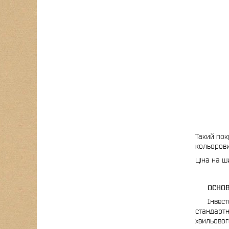
Такий пок
кольорови
Ціна на ш
ОСНОВНІ
Інвестор
стандартн
хвильовог