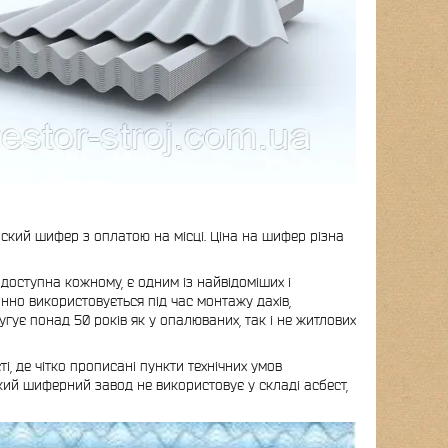
кий шифер з оплатою на місці. Ціна на шифер різна
доступна кожному, є одним із найвідоміших і
анно використовується під час монтажу дахів,
угує понад 50 років як у опалюваних, так і не житлових
, де чітко прописані пункти технічних умов
кий шиферний завод не використовує у складі асбест,