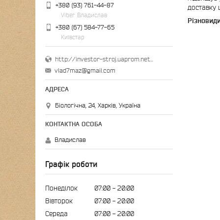
+380 (93) 761-44-87
доставку 
Viber Владислав
Різновиди
+380 (67) 584-77-65
Київстар
http://investor-stroj.uaprom.net/
vlad7maz@gmail.com
Біологічна, 24, Харків, Україна
Владислав
Графік роботи
Понеділок
07:00
20:00
Вівторок
07:00
20:00
Середа
07:00
20:00