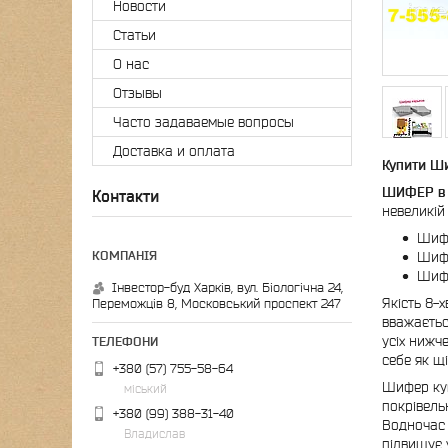
Новости
Статьи
О нас
Отзывы
Часто задаваемые вопросы
Доставка и оплата
Купити Ши
ШИФЕР в 
Контакти
невеликій
Шифе
Шифе
Шифе
Інвестор-буд Харків, вул. Біологічна 24,
Якість 8-
Переможців 8, Московський проспект 247
вважаєтьс
усіх нижч
себе як щ
+380 (57) 755-58-64
Шифер куп
міський
покрівель
+380 (99) 388-31-40
Водночас 
Владислав
підвищує 