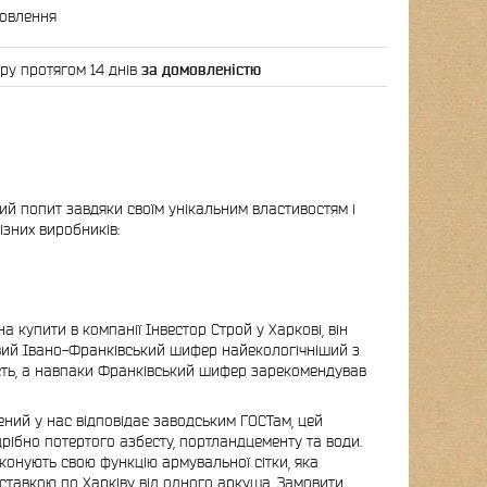
мовлення
ру протягом 14 днів
за домовленістю
ий попит завдяки своїм унікальним властивостям і
ізних виробників:
купити в компанії Інвестор Строй у Харкові, він
овий Івано-Франківський шифер найекологічніший з
кість, а навпаки Франківський шифер зарекомендував
ний у нас відповідає заводським ГОСТам, цей
дрібно потертого азбесту, портландцементу та води.
иконують свою функцію армувальної сітки, яка
доставкою по Харківу від одного аркуша. Замовити