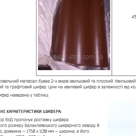
43
рівельний матеріал буває 2-х видів хвильовий та плоский. Хвильови
й та графітовий шифер. Ціни на хвилевий шифер в залежності від кол
ифер наведена у таблиці.
 ХАРАКТЕРИСТИКИ ШИФЕРА:
 БУД пропонує доставку шифера
ого розміру Балаклеївського шиферного заводу 8
о, довжина — 1750 х 1130 мм — ширина, а його