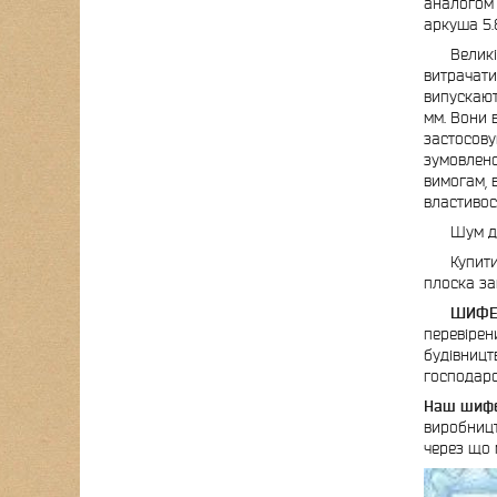
аналогом 
аркуша 5.8
Великі п
витрачати
випускають
мм. Вони 
застосову
зумовлено
вимогам, 
властивос
Шум дощу
Купити ши
плоска з
ШИФЕР в
перевірен
будівницт
господарс
Наш шифер
виробницт
через що 