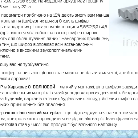
7 хвиль 1750 х 980. Найходовий аркуш має товщину
 мм і вагу 22 кг.
араметри приблизно на 15% дають змогу вам менше
 кріплення (шиферних цвяхів) 8 хвиль шифер
 стандартних різних розмірів товщини 5,8,5,2,5,0 і 4,8
відрізняються між собою за вагою, шифер широко
ють для облаштування даних і мансардних приміщень,
 тим, що шифер відповідає всім встановленим
включно з високими звукопоглинальними
тями.
 вас не турбуватиме.
фер за низькою ціною в нас можна не тільки хвилястої, але й плос
авжди дорожча!
 Харькове 8-ВОЛНОВОЙ -
легкий у монтажі, ціна шиферу завжди 
их покрівельних матеріалів, який упродовж довгих десятиліть бездог
ва будинків, парканів та інших будівельних споруд. Якісний шифер сл
ьких приміщеннях без опалення.
 екологічно чистий матеріал -
що підтверджується паспортом якості
ва, контроль якого проводиться не рідше ніж на рік. Іванофранківсь
матеріал став у числі еко продукції будівельного напрямку.