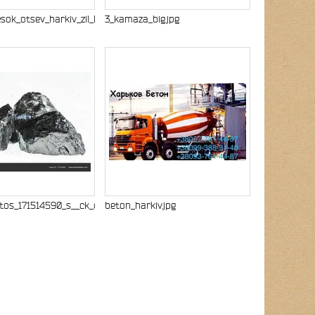
sok_otsev_harkiv_zil_kamaz.jpg
3_kamaza_big.jpg
tos_171514590_s__ck_coal_mine_close_up.jpg
beton_harkiv.jpg