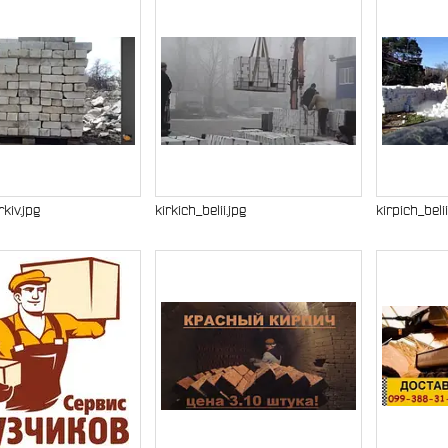
kiv.jpg
kirkich_belii.jpg
kirpich_beli