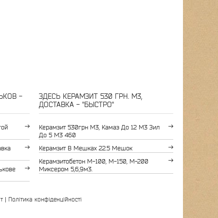
ЬКОВ -
ЗДЕСЬ КЕРАМЗИТ 530 ГРН. М3,
ДОСТАВКА - "БЫСТРО"
гой
Керамзит 530грн М3, Камаз До 12 М3 Зил
До 5 М3 460
авка
Керамзит В Мешках 22.5 Мешок
Керамзитобетон М-100, М-150, М-200
ькове
Миксером 5,6,9м3.
т
|
Політика конфіденційності