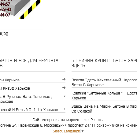
i.jpg
РТОН И ВСЕ ДЛЯ РЕМОНТА
5 ПРИЧИН КУПИТЬ БЕТОН ХАР
В
ЗДЕСЬ
он Харьков
Всегда Здесь Качетвенный, Недоро
Бетон В Харькове
и Кнауф Харьков
Крепкие "бетонные Кольца " - Дост
 В Рулонах, Вата, Пенопласт,
Харьков
арькове
Здесь Цена На Марки Бетона В Хар
асный И Белый От 1 Шт Харьков
Со Скидкой
Сайт створений на маркетплейсі
Prom.ua
Інвестор-буд Харків, вул. Біологічна 24, Переможців 8, Московський проспект 247 |
Поскаржитися на контен
Select Language
▼