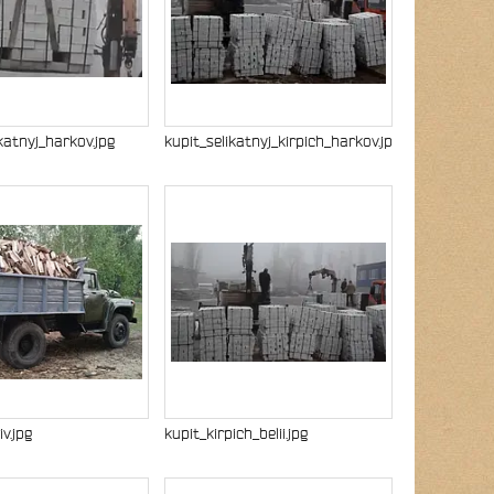
ikatnyj_harkov.jpg
kupit_selikatnyj_kirpich_harkov.jpg
v.jpg
kupit_kirpich_belii.jpg