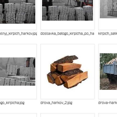
katnyj_kirpich_harkov.jpg
dostavka_belogo_kirpicha_po_harkovu.jpg
kirpich_sel
go_kirpicha.jpg
drova_harkov_2.jpg
drova-harki