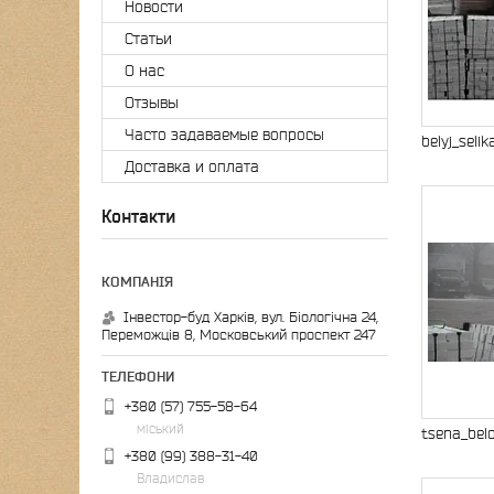
Новости
Статьи
О нас
Отзывы
Часто задаваемые вопросы
belyj_seli
Доставка и оплата
Контакти
Інвестор-буд Харків, вул. Біологічна 24,
Переможців 8, Московський проспект 247
+380 (57) 755-58-64
міський
tsena_belo
+380 (99) 388-31-40
Владислав