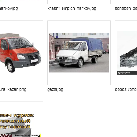
harkov.jpg
krasnii_kirpich_harkov.jpg
scheben_pe
tra_kazan.png
gazel.jpg
depositpho