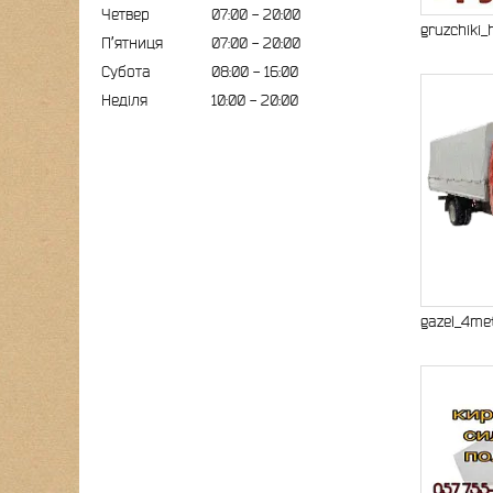
Четвер
07:00
20:00
gruzchiki_
Пʼятниця
07:00
20:00
Субота
08:00
16:00
Неділя
10:00
20:00
gazel_4me