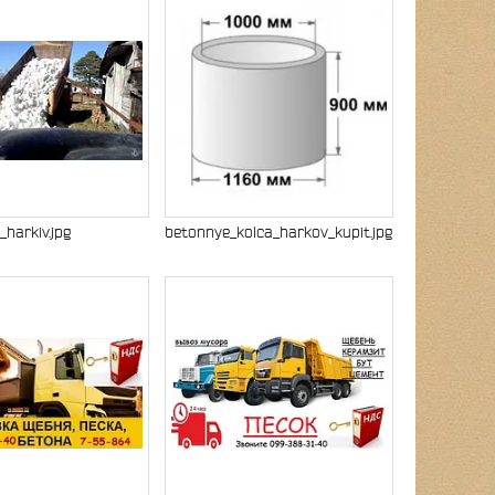
i_harkiv.jpg
betonnye_kolca_harkov_kupit.jpg