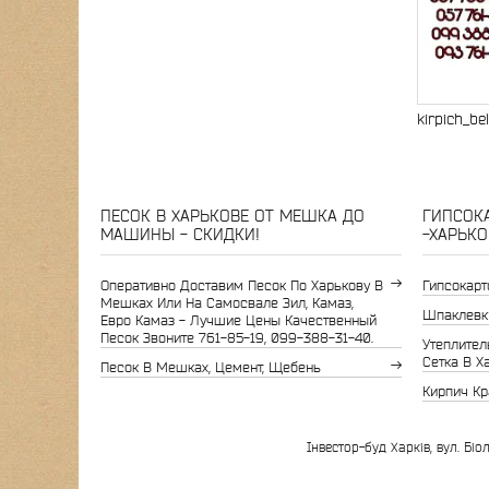
kirpich_beli
ПЕСОК В ХАРЬКОВЕ ОТ МЕШКА ДО
ГИПСОКА
МАШИНЫ - СКИДКИ!
-ХАРЬКО
Оперативно Доставим Песок По Харькову В
Гипсокарт
Мешках Или На Самосвале Зил, Камаз,
Шпаклевк
Евро Камаз - Лучшие Цены Качественный
Песок Звоните 761-85-19, 099-388-31-40.
Утеплитель
Сетка В Х
Песок В Мешках, Цемент, Щебень
Кирпич Кр