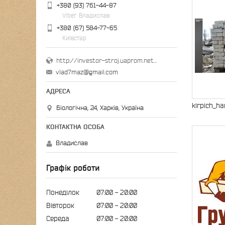
+380 (93) 761-44-87
Viber Владислав
+380 (67) 584-77-65
Київстар
http://investor-stroj.uaprom.net/
vlad7maz@gmail.com
kirpich_har
Біологічна, 24, Харків, Україна
Владислав
Графік роботи
Понеділок
07:00
20:00
Вівторок
07:00
20:00
Середа
07:00
20:00