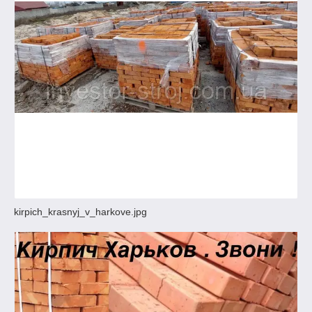
kirpich_krasnyj_v_harkove.jpg