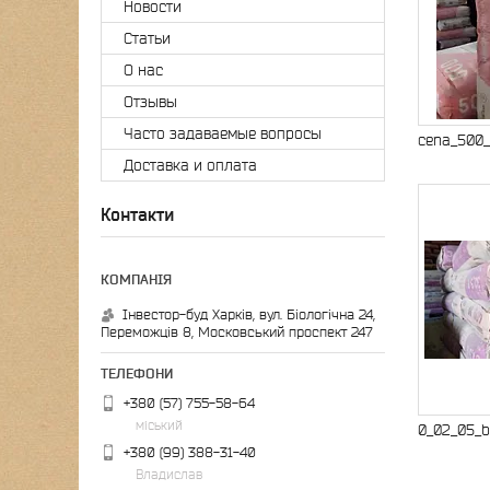
Новости
Статьи
О нас
Отзывы
Часто задаваемые вопросы
cena_500_
Доставка и оплата
Контакти
Інвестор-буд Харків, вул. Біологічна 24,
Переможців 8, Московський проспект 247
+380 (57) 755-58-64
міський
0_02_05_b
+380 (99) 388-31-40
Владислав