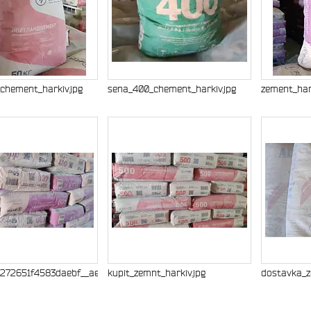
chement_harkiv.jpg
sena_400_chement_harkiv.jpg
zement_hark
272651f4583daebf__ae39_2bc93ca331d96cfd.jpg
kupit_zemnt_harkiv.jpg
dostavka_z