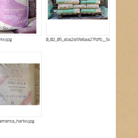
iv.jpg
0_02_05_aba2a5fe6aa27fdfb__5ebd_34f231e71177
ementa_harkiv.jpg