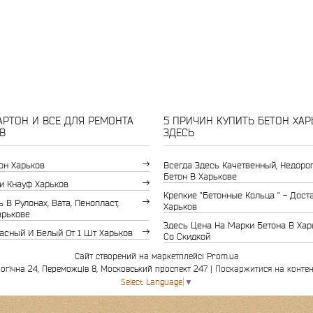
РТОН И ВСЕ ДЛЯ РЕМОНТА
5 ПРИЧИН КУПИТЬ БЕТОН ХАР
В
ЗДЕСЬ
он Харьков
Всегда Здесь Качетвенный, Недоро
Бетон В Харькове
и Кнауф Харьков
Крепкие "бетонные Кольца " - Дост
 В Рулонах, Вата, Пенопласт,
Харьков
арькове
Здесь Цена На Марки Бетона В Хар
асный И Белый От 1 Шт Харьков
Со Скидкой
Сайт створений на маркетплейсі
Prom.ua
Інвестор-буд Харків, вул. Біологічна 24, Переможців 8, Московський проспект 247 |
Поскаржитися на контен
Select Language
▼