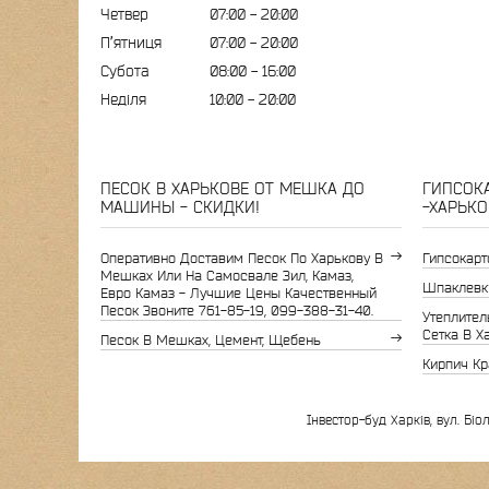
Четвер
07:00
20:00
Пʼятниця
07:00
20:00
Субота
08:00
16:00
Неділя
10:00
20:00
ПЕСОК В ХАРЬКОВЕ ОТ МЕШКА ДО
ГИПСОКА
МАШИНЫ - СКИДКИ!
-ХАРЬКО
Оперативно Доставим Песок По Харькову В
Гипсокарт
Мешках Или На Самосвале Зил, Камаз,
Шпаклевк
Евро Камаз - Лучшие Цены Качественный
Песок Звоните 761-85-19, 099-388-31-40.
Утеплитель
Сетка В Х
Песок В Мешках, Цемент, Щебень
Кирпич Кр