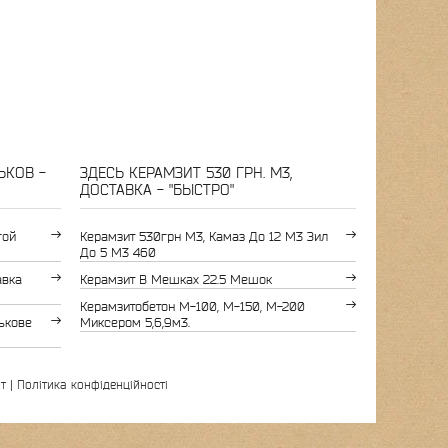
ЬКОВ -
ЗДЕСЬ КЕРАМЗИТ 530 ГРН. М3,
ДОСТАВКА - "БЫСТРО"
гой
Керамзит 530грн М3, Камаз До 12 М3 Зил
До 5 М3 460
авка
Керамзит В Мешках 22.5 Мешок
Керамзитобетон М-100, М-150, М-200
ькове
Миксером 5,6,9м3.
т
|
Політика конфіденційності