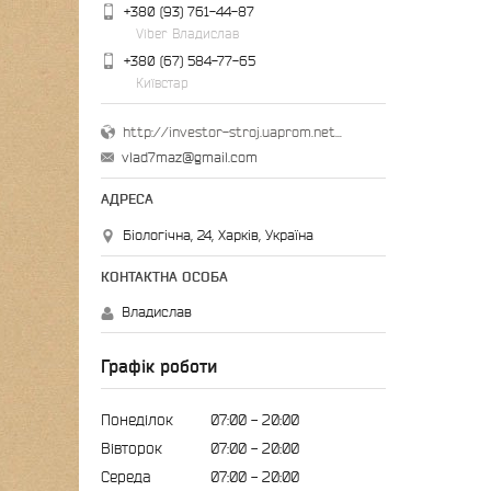
+380 (93) 761-44-87
Viber Владислав
+380 (67) 584-77-65
Київстар
http://investor-stroj.uaprom.net/
vlad7maz@gmail.com
Біологічна, 24, Харків, Україна
Владислав
Графік роботи
Понеділок
07:00
20:00
Вівторок
07:00
20:00
Середа
07:00
20:00