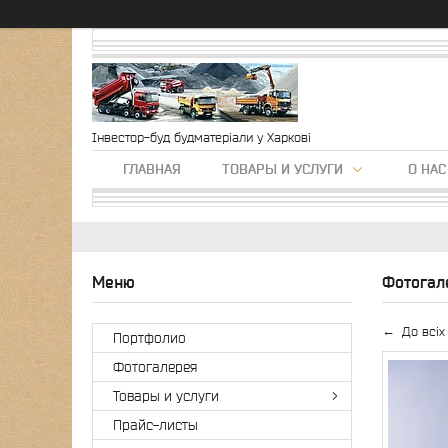
Інвестор-буд будматеріали у Харкові
ГЛАВНАЯ
ТОВАРЫ И УСЛУГИ
О НАС
Фотогале
До всіх
Портфолио
Фотогалерея
Товары и услуги
Прайс-листы