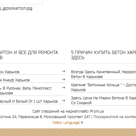
ij_gipsokarton.jpg
РТОН И ВСЕ ДЛЯ РЕМОНТА
5 ПРИЧИН КУПИТЬ БЕТОН ХАР
В
ЗДЕСЬ
он Харьков
Всегда Здесь Качетвенный, Недоро
Бетон В Харькове
и Кнауф Харьков
Крепкие "бетонные Кольца " - Дост
 В Рулонах, Вата, Пенопласт,
Харьков
арькове
Здесь Цена На Марки Бетона В Хар
асный И Белый От 1 Шт Харьков
Со Скидкой
Сайт створений на маркетплейсі
Prom.ua
Інвестор-буд Харків, вул. Біологічна 24, Переможців 8, Московський проспект 247 |
Поскаржитися на контен
Select Language
▼