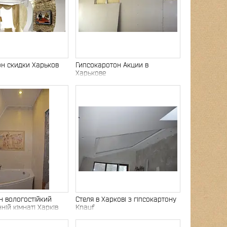
он скидки Харьков
Гипсокаротон Акции в
Харькове
н вологостійкий
Стеля в Харкові з гіпсокартону
ній кімнаті Харків
Knauf