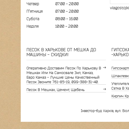
Четвер
07:00
20:00
vlagostojk
Пʼятниця
07:00
20:00
Субота
08:00
16:00
Неділя
10:00
20:00
ПЕСОК В ХАРЬКОВЕ ОТ МЕШКА ДО
ГИПСОКА
МАШИНЫ - СКИДКИ!
-ХАРЬКО
Оперативно Доставим Песок По Харькову В
Гипсокарт
Мешках Или На Самосвале Зил, Камаз,
Шпаклевк
Евро Камаз - Лучшие Цены Качественный
Песок Звоните 761-85-19, 099-388-31-40.
Утеплитель
Сетка В Х
Песок В Мешках, Цемент, Щебень
Кирпич Кр