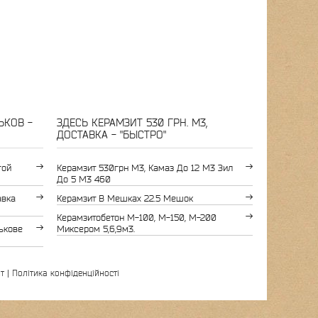
ЬКОВ -
ЗДЕСЬ КЕРАМЗИТ 530 ГРН. М3,
ДОСТАВКА - "БЫСТРО"
гой
Керамзит 530грн М3, Камаз До 12 М3 Зил
До 5 М3 460
авка
Керамзит В Мешках 22.5 Мешок
Керамзитобетон М-100, М-150, М-200
ькове
Миксером 5,6,9м3.
т
|
Політика конфіденційності