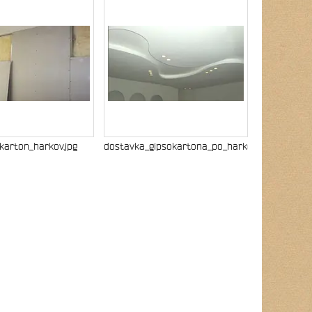
okarton_harkov.jpg
dostavka_gipsokartona_po_harkovu.jpg