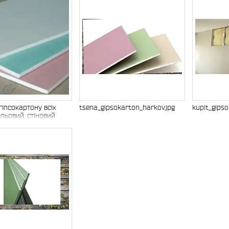
Харківської галузі
гіпсокартону всіх
tsena_gipsokarton_harkov.jpg
kupit_gips
ельовий, стіновий
йкий, вогнестійкий за
шими цінами в
д компанії Інвестор