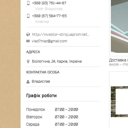
+380 (93) 761-44-87
Viber Владислав
+380 (67) 584-77-65
Київстар
http://investor-stroj.uaprom.net/
vlad7maz@gmail.com
Доставка 
Біологічна, 24, Харків, Україна
видів - ст
вологості
найдешев
Харкові ві
Владислав
лад
Графік роботи
Понеділок
07:00
20:00
Вівторок
07:00
20:00
Середа
07:00
20:00