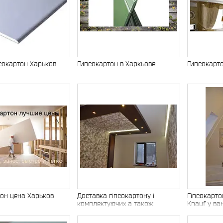
сокартон Харьков
Гипсокартон в Харкьове
Гипсокарт
он цена Харьков
Доставка гіпсокартону і
Гіпсокарто
комплектуючих а також
Knauf у ван
шпаклівка і штукатурка Knauf
за лучьшым цінами в місті та