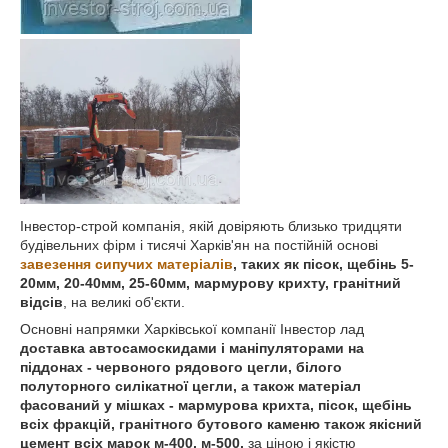
Інвестор-строй компанія, якій довіряють близько тридцяти
будівельних фірм і тисячі Харків'ян на постійній основі
завезення сипучих матеріалів
, таких як пісок, щебінь 5-
20мм, 20-40мм, 25-60мм, мармурову крихту, гранітний
відсів
, на великі об'єкти.
Основні напрямки Харківської компанії Інвестор лад
доставка автосамоскидами і маніпуляторами на
піддонах - червоного рядового цегли, білого
полуторного силікатної цегли, а також матеріал
фасований у мішках - мармурова крихта, пісок, щебінь
всіх фракцій, гранітного бутового каменю також якісний
цемент всіх марок м-400, м-500,
за ціною і якістю