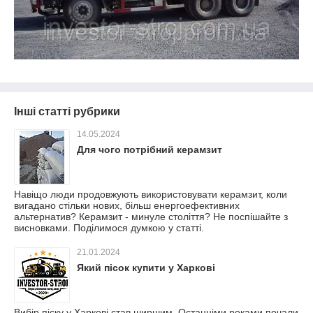
Інші статті рубрики
14.05.2024
Для чого потрібний керамзит
Навіщо люди продовжують використовувати керамзит, коли
вигадано стільки нових, більш енергоефективних
альтернатив? Керамзит - минуле століття? Не поспішайте з
висновками. Поділимося думкою у статті.
21.01.2024
Який пісок купити у Харкові
Вибір піску у Харкові став ширшим. Останніми роками почали