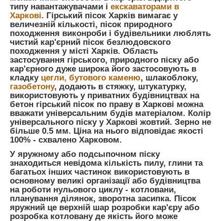
типу навантажувачами і
екскаваторами в
Харкові
. Гірський пісок Харків вимагає у
величезній кількості, пісок природного
походження виконроби і будівельники люблять
чистий кар'єрний пісок безлюдовского
походження у місті Харків. Область
застосування гірського, природного піску або
кар'єрного дуже широка його застосовують в
кладку
цегли, бутового каменю
, шлакоблоку,
газобетону
, додають в стяжку, штукатурку,
використовують у приватних будівництвах на
бетон гірський пісок по праву в Харкові можна
вважати універсальним будів матеріалом. Колір
універсального піску у Харкові жовтий. Зерно не
більше 0.5 мм. Ціна на нього відповідає якості
100% - схвалено Харковом.
У яружному або подсыпочном піску
знаходиться невідома кількість пилу, глини та
багатьох інших частинок використовують в
основному великі організації або будівництва
на роботи нульового циклу - котловани,
планування ділянок, зворотна засипка. Пісок
яружний це верхній шар розробки кар'єру або
розробка котловану де якість його може