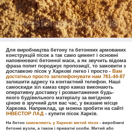
Для виробництва бетону та бетонних армованих
конструкцій пісок а так само цемент і основні
наповнювачі бетонної маси, а як звучить відома
фраза попит породжує пропозиції, то замовити з
доставкою пісок у Харкові легко і просто
-
Вам
достатньо просто зателефонувати нам 761-44-87
залишити адресу та контактний телефон. Наші
самоскиди зіл камаз євро камаз виконають
оперативну доставку і розвантаження будь-
якого будівельного матеріалу за вигідною
ціною в зручний для вас час, у вказане місце
Харкова. Наприклад, це можна зробити на сайті
ІНВЕСТОР ЛАД
- купити пісок Харків.
На бетон
замовляють у Харкові митий пісок
- виробничі
бетонні вузли, а також і приватні особи. Митий або