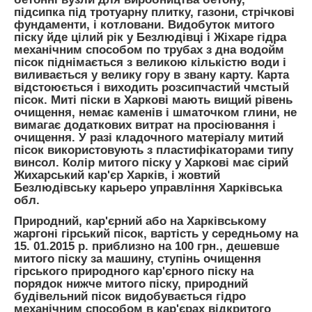
підсипка під тротуарну плитку, газони, стрічкові
фундаменти, і котловани. Видобуток митого
піску йде цілий рік у Безлюдівці і Жіхаре гідра
механічним способом по трубах з дна водойм
пісок піднімається з великою кількістю води і
виливається у велику гору в звану карту. Карта
відстоюється і виходить розсипчастий чмстый
пісок. Миті піски в Харкові мають вищий рівень
очищення, немає каменів і шматочком глини, не
вимагає додаткових витрат на просіювання і
очищення. У разі кладочного матеріалу митий
пісок використовують з пластифікаторами типу
винсол. Колір митого піску у Харкові має сірий
Жихарський кар'єр Харків, і жовтий
Безлюдівську карьеро управління Харківська
обл.
Природний, кар'єрний або на Харківському
жаргоні гірський пісок, вартість у середньому на
15. 01.2015 р. приблизно на 100 грн., дешевше
митого піску за машину, ступінь очищення
гірського природного кар'єрного піску на
порядок нижче митого піску, природний
будівельний пісок видобувається гідро
механічним способом в кар'єрах відкритого