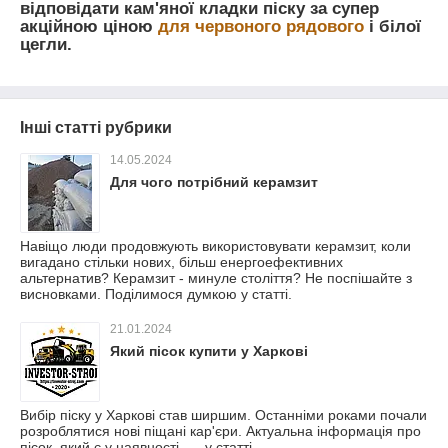
відповідати кам'яної кладки піску за супер
акційною ціною
для червоного рядового
і білої
цегли.
Інші статті рубрики
14.05.2024
Для чого потрібний керамзит
Навіщо люди продовжують використовувати керамзит, коли
вигадано стільки нових, більш енергоефективних
альтернатив? Керамзит - минуле століття? Не поспішайте з
висновками. Поділимося думкою у статті.
21.01.2024
Який пісок купити у Харкові
Вибір піску у Харкові став ширшим. Останніми роками почали
розроблятися нові піщані кар'єри. Актуальна інформація про
пісок, який є у наявності, — у статті.