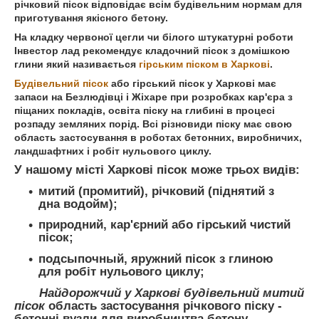
річковий пісок відповідає всім будівельним нормам для
приготування якісного бетону.
На кладку червоної цегли чи білого штукатурні роботи
Інвестор лад рекомендує кладочний пісок з домішкою
глини який називається
гірським піском в Харкові
.
Будівельний пісок
або гірський пісок у Харкові має
запаси на Безлюдівці і Жіхаре при розробках кар'єра з
піщаних покладів, освіта піску на глибині в процесі
розпаду земляних порід. Всі різновиди піску має свою
область застосування в роботах бетонних, виробничих,
ландшафтних і робіт нульового циклу.
У нашому місті Харкові пісок може трьох видів:
митий (промитий), річковий (піднятий з
дна водойм);
природний, кар'єрний або гірський чистий
пісок;
подсыпочный, яружний пісок з глиною
для робіт нульового циклу;
Найдорожчий у Харкові будівельний митий
пісок
область застосування річкового піску -
бетонні вузли для виробництва бетону,