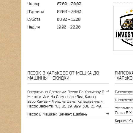
Четвер
07:00
20:00
Пʼятниця
07:00
20:00
Субота
08:00
16:00
Неділя
10:00
20:00
ПЕСОК В ХАРЬКОВЕ ОТ МЕШКА ДО
ГИПСОКА
МАШИНЫ - СКИДКИ!
-ХАРЬКО
Оперативно Доставим Песок По Харькову В
Гипсокарт
Мешках Или На Самосвале Зил, Камаз,
Шпаклевк
Евро Камаз - Лучшие Цены Качественный
Песок Звоните 761-85-19, 099-388-31-40.
Утеплитель
Сетка В Х
Песок В Мешках, Цемент, Щебень
Кирпич Кр