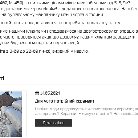
400, М-450) за низькими цінами міксерами, обсягами від 5, 6, 9м3.
ь доставки міксером від 4м3 з додатковою оплатою насоса. Наш бе
с на будівельному майданчику менш через 3 години.
овгий лоток предоставлятся за потреби за додаткову плату
мо нашими клієнтами і сподіваємося на довгострокову співпрацю з
ас часто проводяться акції, що дозволяє нашим клієнтам заощадити
уючи будівельні матеріали під час акцій.
те з 8-00 до 20-00 пн-сб, вихідний у неділю.
ті
14.05.2024
Для чого потрібний керамзит
Навіщо люди продовжують використовувати керамзит, к
альтернатив? Керамзит - минуле століття? Не поспішайт
Детальніше