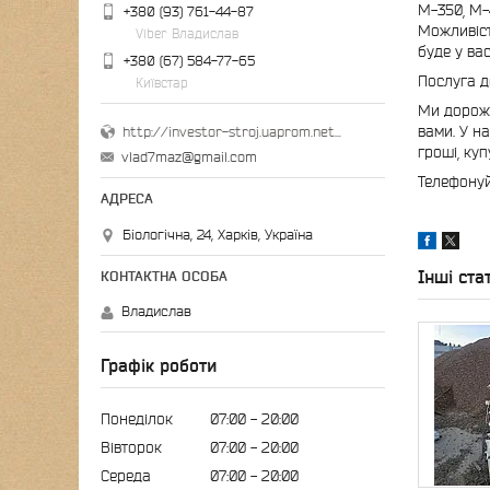
М-350, М-
+380 (93) 761-44-87
Можливіст
Viber Владислав
буде у ва
+380 (67) 584-77-65
Послуга д
Київстар
Ми дорожи
вами. У н
http://investor-stroj.uaprom.net/
гроші, куп
vlad7maz@gmail.com
Телефонуй
Біологічна, 24, Харків, Україна
Інші стат
Владислав
Графік роботи
Понеділок
07:00
20:00
Вівторок
07:00
20:00
Середа
07:00
20:00