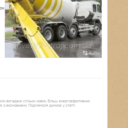
тон
оли вигадано стільки нових, більш енергоефективних
е з висновками. Поділимося думкою у статті.