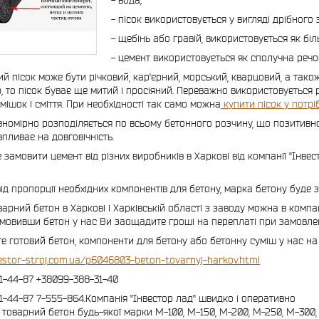
- вода;
- пісок використовується у вигляді дрібного
- щебінь або гравій, використовується як б
- цемент використовується як сполучна речо
ий пісок може бути річковий, кар'єрний, морський, кварцовий, а тако
 то пісок буває ще митий і просіяний. Переважно використовується р
мішок і сміття. При необхідності так само можна
купити пісок у потрі
вномірно розподіляється по всьому бетонного розчину, що позитивно 
впливає на довговічність.
замовити цемент від різних виробників в Харкові від компанії "Інвес
ід пропорції необхідних компонентів для бетону, марка бетону буде з
варний бетон в Харкові і Харківській області з заводу можна в компан
амовивши бетон у нас Ви заощадите гроші на переплаті при замовлен
е готовий бетон, компоненти для бетону або бетонну суміш у нас на 
vestor-stroj.com.ua/p6046803-beton-tovarnyj-harkov.html
1-44-87 +38099-388-31-40
1-44-87 7-555-864.Компанія "Інвестор лад" швидко і оперативно
 товарний бетон будь-якої марки М-100, М-150, М-200, М-250, М-300,