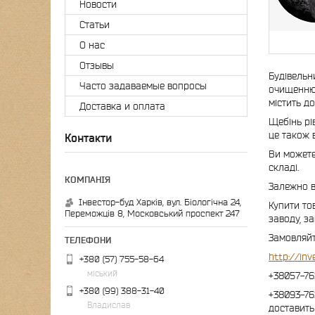
Новости
Статьи
О нас
Отзывы
Будівельн
Часто задаваемые вопросы
очищенню,
містить до
Доставка и оплата
Щебінь рі
це також 
Контакти
Ви можете 
складі.
Залежно в
Інвестор-буд Харків, вул. Біологічна 24,
Купити то
Переможців 8, Московський проспект 247
заводу, з
Замовляйт
http://in
+380 (57) 755-58-64
міський
+38057-76
+380 (99) 388-31-40
+38093-76
Владислав
доставить