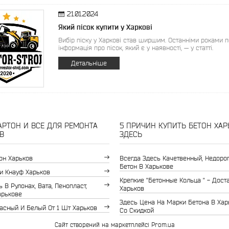
21.01.2024
Який пісок купити у Харкові
Вибір піску у Харкові став ширшим. Останніми роками п
інформація про пісок, який є у наявності, — у статті.
Детальніше
РТОН И ВСЕ ДЛЯ РЕМОНТА
5 ПРИЧИН КУПИТЬ БЕТОН ХАР
В
ЗДЕСЬ
он Харьков
Всегда Здесь Качетвенный, Недоро
Бетон В Харькове
и Кнауф Харьков
Крепкие "бетонные Кольца " - Дост
 В Рулонах, Вата, Пенопласт,
Харьков
арькове
Здесь Цена На Марки Бетона В Хар
асный И Белый От 1 Шт Харьков
Со Скидкой
Сайт створений на маркетплейсі
Prom.ua