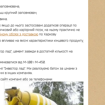
 заповнювача;
ільш крупний заповнювач;
вина.
ж якщо до нього застосовані додаткові операції по
ічковий або кар'єрний пісок, на ньому практично не
бному обсязі з доставкою
по Харкову
впливає на якісні характеристики кінцевого продукту,
тор лад", цемент завжди в достатній кількості на
мінюватися від М-100 і М-450.
ії "Інвестор лад". Ми реалізуємо бетон за цінами з
ні в інших компаніях.
сайті компанії або за телефонами: