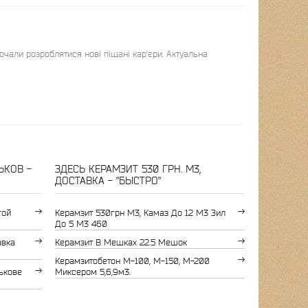
очали розроблятися нові піщані кар'єри. Актуальна
ЬКОВ -
ЗДЕСЬ КЕРАМЗИТ 530 ГРН. М3,
ДОСТАВКА - "БЫСТРО"
гой
Керамзит 530грн М3, Камаз До 12 М3 Зил
До 5 М3 460
авка
Керамзит В Мешках 22.5 Мешок
Керамзитобетон М-100, М-150, М-200
ькове
Миксером 5,6,9м3.