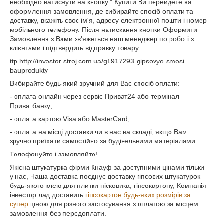
необхідно натиснути на кнопку " Купити Ви перейдете на
оформлення замовлення, де вибирайте спосіб оплати та
доставку, вкажіть своє ім'я, адресу електронної пошти і номер
мобільного телефону. Після натискання кнопки Оформити
Замовлення з Вами зв'яжеться наш менеджер по роботі з
клієнтами і підтвердить відправку товару.
ttp http://investor-stroj.com.ua/g1917293-gipsovye-smesi-
bauprodukty
Вибирайте будь-який зручний для Вас спосіб оплати:
- оплата онлайн через сервіс Приват24 або термінал
Приватбанку;
- оплата картою Visa або MasterCard;
- оплата на місці доставки чи в нас на складі, якщо Вам
зручно приїхати самостійно за будівельними матеріалами.
Телефонуйте і замовляйте!
Якісна штукатурка фірми Кнауф за доступними цінами тільки
у нас, Наша доставка поєднує доставку гіпсових штукатурок,
будь-якого клею для плитки пісковика, гіпсокартону, Компанія
інвестор лад доставить
гіпсокартон будь-яких розмірів за
супер
ціною для різного застосування з оплатою за місцем
замовлення без передоплати.